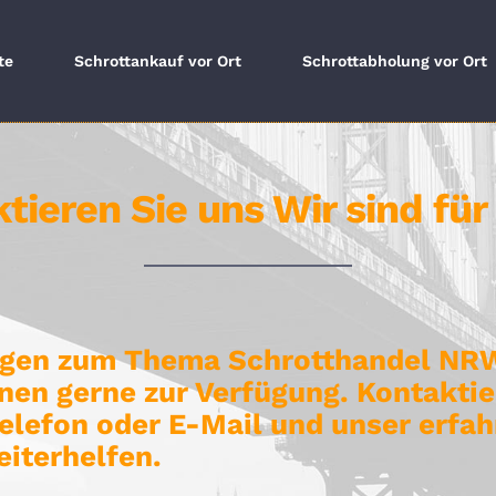
te
Schrottankauf vor Ort
Schrottabholung vor Ort
tieren Sie uns Wir sind für 
agen zum Thema Schrotthandel NR
hnen gerne zur Verfügung. Kontaktie
Telefon oder E-Mail und unser erfa
eiterhelfen.