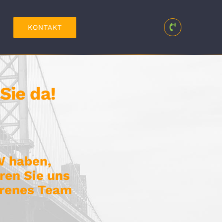
KONTAKT
Sie da!
W haben,
ren Sie uns
hrenes Team